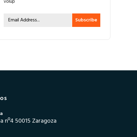
volup
Subscribe
ros
na
ra nº4 50015 Zaragoza